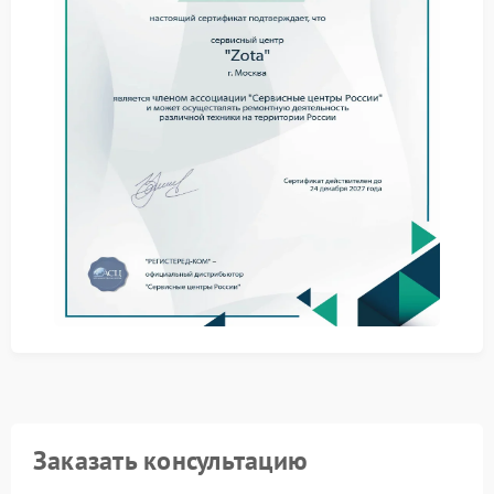
выполнить простые действия — они помогут понять
масштаб проблемы:
убедитесь, что устройство установлено на ровной
поверхности и не соприкасается с другими
предметами;
проверить вентиляционные отверстия — они не
должны быть забиты пылью;
отключите ИБП от нагрузки и оцените, меняется ли
уровень шума;
перезагрузите устройство: отключите от сети,
подождите 1–2 минуты, включите снова.
Ремонт в сервисном центре Zota
Если самостоятельные меры не помогли, обратитесь
в сервис Zota. Специалисты сервисного центра Zota
проведут диагностику и устранят причину громкого
звука — будь то износ вентилятора, проблемы с
трансформатором или сбои в электронике.
Доверьте ремонт профессионалам — так вы
продлите срок службы вашего ИБП.
Заказать консультацию
Не игнорируйте посторонние шумы: своевременное