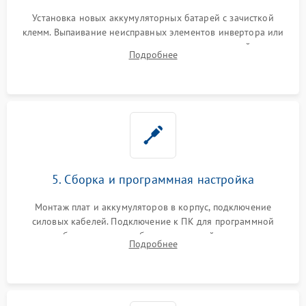
Установка новых аккумуляторных батарей с зачисткой
клемм. Выпаивание неисправных элементов инвертора или
цепи зарядки и монтаж новых радиодеталей.
Подробнее
Восстановление поврежденных токоведущих дорожек и
замена реле.
5. Сборка и программная настройка
Монтаж плат и аккумуляторов в корпус, подключение
силовых кабелей. Подключение к ПК для программной
калибровки констант батареи, настройки порогов
Подробнее
срабатывания AVR и сброса счетчиков старения АКБ.