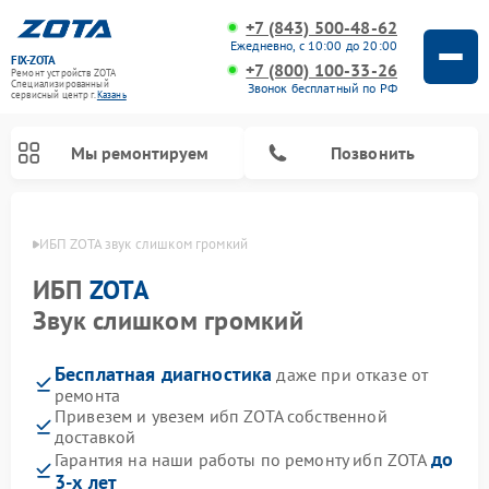
+7 (843) 500-48-62
Ежедневно, с 10:00 до 20:00
FIX-ZOTA
+7 (800) 100-33-26
Ремонт устройств ZOTA
Специализированный
Звонок бесплатный по РФ
cервисный центр г.
Казань
Мы ремонтируем
Позвонить
азани
ИБП ZOTA звук слишком громкий
ИБП
ZOTA
Звук слишком громкий
Бесплатная диагностика
даже при отказе от
ремонта
Привезем и увезем ибп ZOTA собственной
доставкой
до
Гарантия на наши работы по ремонту ибп ZOTA
3-х лет