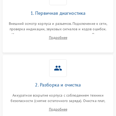
1. Первичная диагностика
Внешний осмотр корпуса и разъемов. Подключение к сети,
проверка индикации, звуковых сигналов и кодов ошибок.
Измерение входного и выходного напряжения. Оценка
Подробнее
реакции ИБП на отключение основного питания без
нагрузки.
2. Разборка и очистка
Аккуратное вскрытие корпуса с соблюдением техники
безопасности (снятие остаточного заряда). Очистка плат,
радиаторов и кулеров от пыли с помощью сжатого воздуха
Подробнее
и кистей для предотвращения перегрева и замыканий.