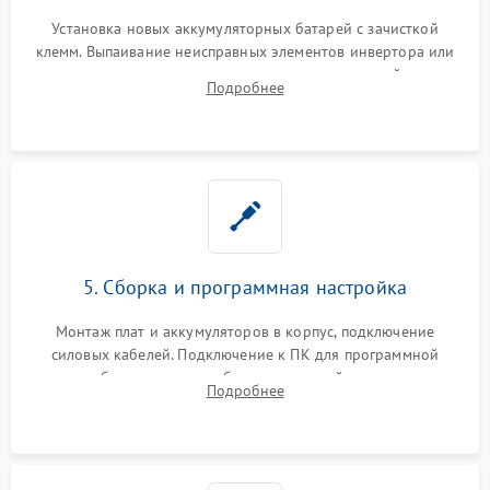
Установка новых аккумуляторных батарей с зачисткой
клемм. Выпаивание неисправных элементов инвертора или
цепи зарядки и монтаж новых радиодеталей.
Подробнее
Восстановление поврежденных токоведущих дорожек и
замена реле.
5. Сборка и программная настройка
Монтаж плат и аккумуляторов в корпус, подключение
силовых кабелей. Подключение к ПК для программной
калибровки констант батареи, настройки порогов
Подробнее
срабатывания AVR и сброса счетчиков старения АКБ.