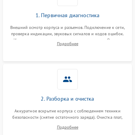
1. Первичная диагностика
Внешний осмотр корпуса и разъемов. Подключение к сети,
проверка индикации, звуковых сигналов и кодов ошибок.
Измерение входного и выходного напряжения. Оценка
Подробнее
реакции ИБП на отключение основного питания без
нагрузки.
2. Разборка и очистка
Аккуратное вскрытие корпуса с соблюдением техники
безопасности (снятие остаточного заряда). Очистка плат,
радиаторов и кулеров от пыли с помощью сжатого воздуха
Подробнее
и кистей для предотвращения перегрева и замыканий.