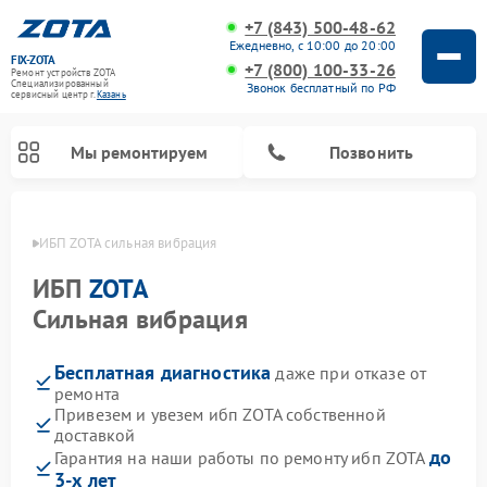
+7 (843) 500-48-62
Ежедневно, с 10:00 до 20:00
FIX-ZOTA
+7 (800) 100-33-26
Ремонт устройств ZOTA
Специализированный
Звонок бесплатный по РФ
cервисный центр г.
Казань
Мы ремонтируем
Позвонить
азани
ИБП ZOTA сильная вибрация
ИБП
ZOTA
Сильная вибрация
Бесплатная диагностика
даже при отказе от
ремонта
Привезем и увезем ибп ZOTA собственной
доставкой
до
Гарантия на наши работы по ремонту ибп ZOTA
3-х лет