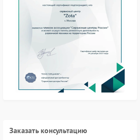
Что можно сделать
самостоятельно
Прежде чем планировать ремонт Zota, попробуйте
выполнить следующие действия:
Убедитесь, что бесперебойник установлен на
ровной и устойчивой поверхности.
Проверьте, все ли ножки или амортизаторы
надежно закреплены и не повреждены.
Очистите вентиляционные решетки и корпус от
пыли — иногда скопление грязи нарушает баланс.
Отключите ИБП от сети и слегка покачайте корпус —
прислушайтесь, нет ли внутри незакрепленных
деталей.
Обращение в сервисный центр
Если вибрация сохраняется, обратитесь в
сервисный центр Zota. Специалисты проведут
диагностику: проверят балансировку вентиляторов,
Заказать консультацию
состояние подшипников, крепление внутренних
компонентов и работу преобразователей. При