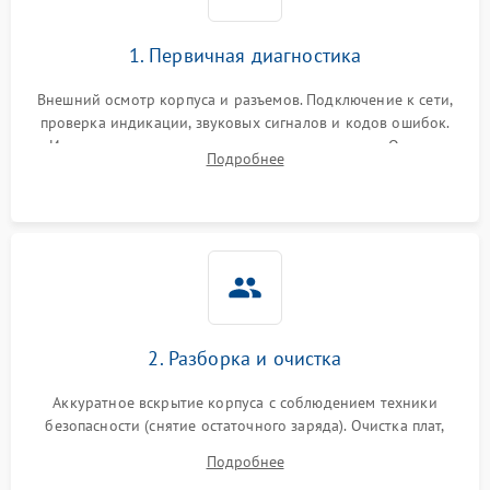
1. Первичная диагностика
Внешний осмотр корпуса и разъемов. Подключение к сети,
проверка индикации, звуковых сигналов и кодов ошибок.
Измерение входного и выходного напряжения. Оценка
Подробнее
реакции ИБП на отключение основного питания без
нагрузки.
2. Разборка и очистка
Аккуратное вскрытие корпуса с соблюдением техники
безопасности (снятие остаточного заряда). Очистка плат,
радиаторов и кулеров от пыли с помощью сжатого воздуха
Подробнее
и кистей для предотвращения перегрева и замыканий.