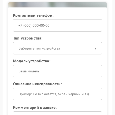
индикаторов;
тестируют систему оповещения на разных режимах
работы;
Контактный телефон:
анализируют состояние электронных компонентов,
отвечающих за звук;
убеждаются, что остальные функции ИБП
функционируют штатно.
Избавьтесь от раздражающего звука и верните ИБП
Тип устройства:
надежность — доверьте ремонт Zota
профессионалам. Запишитесь на обслуживание
Выберите тип устройства
прямо сейчас!
Модель устройства:
Описание неисправности:
Комментарий к заявке: