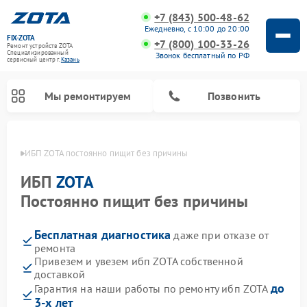
+7 (843) 500-48-62
Ежедневно, с 10:00 до 20:00
FIX-ZOTA
+7 (800) 100-33-26
Ремонт устройств ZOTA
Специализированный
Звонок бесплатный по РФ
cервисный центр г.
Казань
Мы ремонтируем
Позвонить
азани
ИБП ZOTA постоянно пищит без причины
ИБП
ZOTA
Постоянно пищит без причины
Бесплатная диагностика
даже при отказе от
ремонта
Привезем и увезем ибп ZOTA собственной
доставкой
до
Гарантия на наши работы по ремонту ибп ZOTA
3-х лет