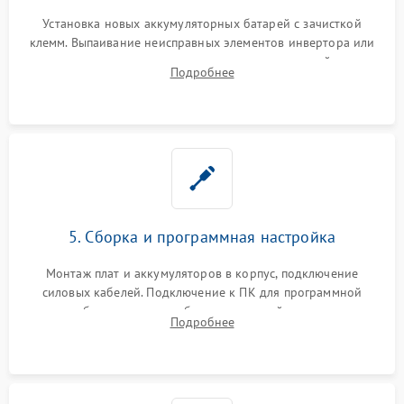
Установка новых аккумуляторных батарей с зачисткой
клемм. Выпаивание неисправных элементов инвертора или
цепи зарядки и монтаж новых радиодеталей.
Подробнее
Восстановление поврежденных токоведущих дорожек и
замена реле.
5. Сборка и программная настройка
Монтаж плат и аккумуляторов в корпус, подключение
силовых кабелей. Подключение к ПК для программной
калибровки констант батареи, настройки порогов
Подробнее
срабатывания AVR и сброса счетчиков старения АКБ.