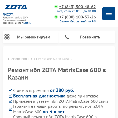
+7 (843) 500-48-62
Ежедневно, с 10:00 до 20:00
FIX-ZOTA
+7 (800) 100-33-26
Ремонт устройств ZOTA
Специализированный
Звонок бесплатный по РФ
cервисный центр г.
Казань
Мы ремонтируем
Позвонить
азани
Ремонт ибп ZOTA MatrixCase 600 в Казани
Ремонт ибп ZOTA MatrixCase 600 в
Казани
от 380 руб.
Стоимость ремонта
Бесплатная диагностика
даже при отказе
Привезем и увезем ибп ZOTA MatrixCase 600 сами
Гарантия на наши работы по ремонту ибп ZOTA
до 3-х лет
MatrixCase 600
Срочный ремонт ибп ZOTA MatrixCase 600 в