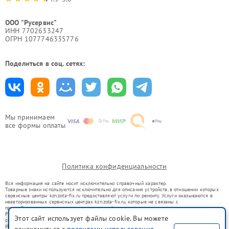
ООО "Русервис"
ИНН 7702633247
ОГРН 1077746335776
Поделиться в соц. сетях:
Мы принимаем
все формы оплаты
Политика конфиденциальности
Вся информация на сайте носит исключительно справочный характер.
Товарные знаки используются исключительно для описания устройств, в отношении которых
сервисные центры kzn.zota-fix.ru предоставляют услуги по ремонту. Услуги оказываются в
неавторизованных сервисных центрах kzn.zota-fix.ru, которые не связаны с
правообладателями товарных знаков или их официальными представителями.
Ремонт осуществляется для устройств, уже введенных в гражданский оборот в соответствии
Этот сайт использует файлы cookie. Вы можете
со статьей 1487 ГК РФ.
Использование товарных знаков не преследует цели индивидуализации услуг или введения