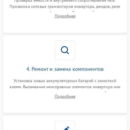
Проверка емкости и внутреннего сопротивления АКБ.
Прозвонка силовых транзисторов инвертора, диодов, реле
Неисправность системы
переключения и трансформатора. Визуальный поиск вздутых
Подробнее
защиты от короткого
1500 ₽
Подробнее →
конденсаторов и прогаров на печатной плате.
замыкания
Повреждение системы
1000 ₽
Подробнее →
защиты от перегрева
Неисправность системы
защиты от
1500 ₽
Подробнее →
перенапряжения
4. Ремонт и замена компонентов
Установка новых аккумуляторных батарей с зачисткой
клемм. Выпаивание неисправных элементов инвертора или
цепи зарядки и монтаж новых радиодеталей.
Подробнее
Восстановление поврежденных токоведущих дорожек и
замена реле.