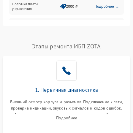
Поломка платы
Механика
2000 ₽
Подробнее →
управления
Неисправность
3000 ₽
Подробнее →
трансформатора
Повреждение
Этапы ремонта ИБП ZOTA
500 ₽
Подробнее →
конденсаторов
Поломка предохранителя
100 ₽
Подробнее →
Неисправность системы
1000 ₽
Подробнее →
охлаждения
1. Первичная диагностика
Неисправность
500 ₽
Подробнее →
Внешний осмотр корпуса и разъемов. Подключение к сети,
индикаторов
проверка индикации, звуковых сигналов и кодов ошибок.
Измерение входного и выходного напряжения. Оценка
Поломка фильтров
Подробнее
1000 ₽
Подробнее →
реакции ИБП на отключение основного питания без
(EMI/EMC)
нагрузки.