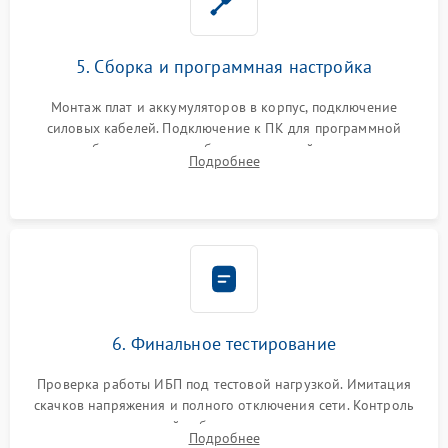
5. Сборка и программная настройка
Монтаж плат и аккумуляторов в корпус, подключение
силовых кабелей. Подключение к ПК для программной
калибровки констант батареи, настройки порогов
Подробнее
срабатывания AVR и сброса счетчиков старения АКБ.
6. Финальное тестирование
Проверка работы ИБП под тестовой нагрузкой. Имитация
скачков напряжения и полного отключения сети. Контроль
времени автономной работы, температурного режима и
Подробнее
корректности формы выходного сигнала.