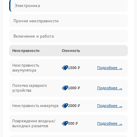
Электроника
Прочие неисправности
Включение и работа
Неисправности
Стоимость
Работа с нагрузкой
Неисправность
Звук и индикация
1500 ₽
Подробнее →
аккумулятора
Питание и режимы
Поломка зарядного
1000 ₽
Подробнее →
устройства
Интерфейсы и связь
Неисправность инвертора
2000 ₽
Подробнее →
Температура и эксплуатация
Повреждение входных/
500 ₽
Подробнее →
выходных разъемов
Механические повреждения