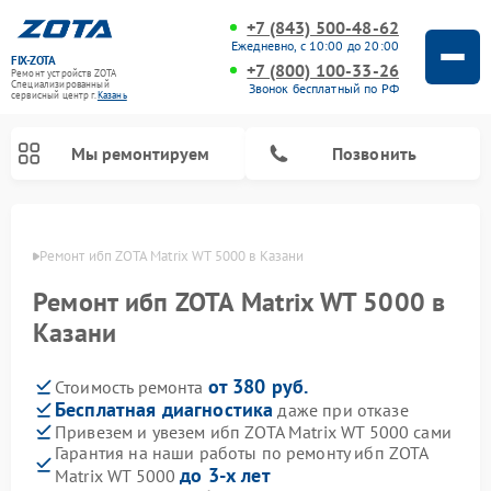
+7 (843) 500-48-62
Ежедневно, с 10:00 до 20:00
FIX-ZOTA
+7 (800) 100-33-26
Ремонт устройств ZOTA
Специализированный
Звонок бесплатный по РФ
cервисный центр г.
Казань
Мы ремонтируем
Позвонить
азани
Ремонт ибп ZOTA Matrix WT 5000 в Казани
Ремонт ибп ZOTA Matrix WT 5000 в
Казани
от 380 руб.
Стоимость ремонта
Бесплатная диагностика
даже при отказе
Привезем и увезем ибп ZOTA Matrix WT 5000 сами
Гарантия на наши работы по ремонту ибп ZOTA
до 3-х лет
Matrix WT 5000