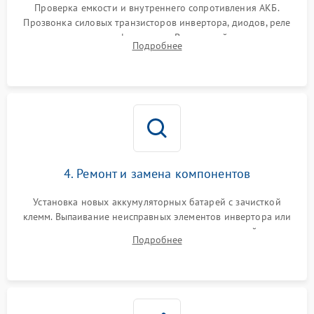
от перегрузок
Проверка емкости и внутреннего сопротивления АКБ.
Прозвонка силовых транзисторов инвертора, диодов, реле
Неисправность системы
переключения и трансформатора. Визуальный поиск вздутых
Подробнее
защиты от короткого
1500 ₽
Подробнее →
конденсаторов и прогаров на печатной плате.
замыкания
Повреждение системы
1000 ₽
Подробнее →
защиты от перегрева
Неисправность системы
защиты от
1500 ₽
Подробнее →
перенапряжения
4. Ремонт и замена компонентов
Установка новых аккумуляторных батарей с зачисткой
клемм. Выпаивание неисправных элементов инвертора или
цепи зарядки и монтаж новых радиодеталей.
Подробнее
Восстановление поврежденных токоведущих дорожек и
замена реле.