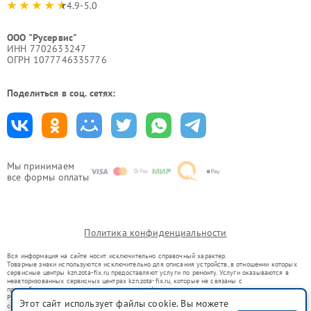
4.9-5.0
ООО "Русервис"
ИНН 7702633247
ОГРН 1077746335776
Поделиться в соц. сетях:
Мы принимаем
все формы оплаты
Политика конфиденциальности
Вся информация на сайте носит исключительно справочный характер.
Товарные знаки используются исключительно для описания устройств, в отношении которых
сервисные центры kzn.zota-fix.ru предоставляют услуги по ремонту. Услуги оказываются в
неавторизованных сервисных центрах kzn.zota-fix.ru, которые не связаны с
правообладателями товарных знаков или их официальными представителями.
Ремонт осуществляется для устройств, уже введенных в гражданский оборот в соответствии
Этот сайт использует файлы cookie. Вы можете
со статьей 1487 ГК РФ.