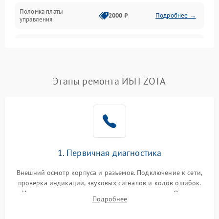
Поломка платы
Механика
2000 ₽
Подробнее →
управления
Неисправность
3000 ₽
Подробнее →
трансформатора
Повреждение
Этапы ремонта ИБП ZOTA
500 ₽
Подробнее →
конденсаторов
Поломка предохранителя
100 ₽
Подробнее →
Неисправность системы
1000 ₽
Подробнее →
охлаждения
1. Первичная диагностика
Неисправность
500 ₽
Подробнее →
Внешний осмотр корпуса и разъемов. Подключение к сети,
индикаторов
проверка индикации, звуковых сигналов и кодов ошибок.
Измерение входного и выходного напряжения. Оценка
Поломка фильтров
Подробнее
1000 ₽
Подробнее →
реакции ИБП на отключение основного питания без
(EMI/EMC)
нагрузки.