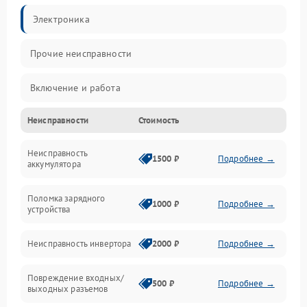
Электроника
Прочие неисправности
Включение и работа
Неисправности
Стоимость
Работа с нагрузкой
Неисправность
Звук и индикация
1500 ₽
Подробнее →
аккумулятора
Питание и режимы
Поломка зарядного
1000 ₽
Подробнее →
устройства
Интерфейсы и связь
Неисправность инвертора
2000 ₽
Подробнее →
Температура и эксплуатация
Повреждение входных/
500 ₽
Подробнее →
выходных разъемов
Механические повреждения