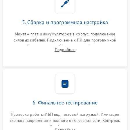
5. Сборка и программная настройка
Монтаж плат и аккумуляторов в корпус, подключение
силовых кабелей. Подключение к ПК для программной
калибровки констант батареи, настройки порогов
Подробнее
срабатывания AVR и сброса счетчиков старения АКБ.
6. Финальное тестирование
Проверка работы ИБП под тестовой нагрузкой. Имитация
скачков напряжения и полного отключения сети. Контроль
времени автономной работы, температурного режима и